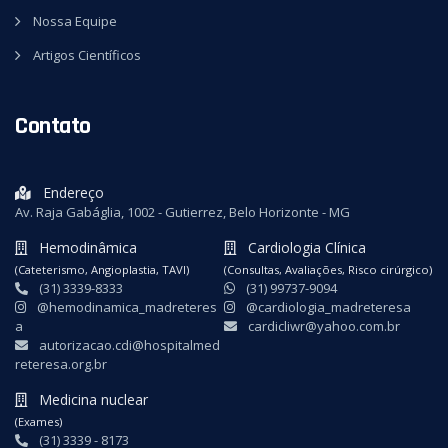
Nossa Equipe
Artigos Científicos
Contato
Endereço
Av. Raja Gabáglia, 1002 - Gutierrez, Belo Horizonte - MG
Hemodinâmica
Cardiologia Clínica
(Cateterismo, Angioplastia, TAVI)
(Consultas, Avaliações, Risco cirúrgico)
(31) 3339-8333
(31) 99737-9094
@hemodinamica_madreteres
@cardiologia_madreteresa
a
cardicliwr@yahoo.com.br
autorizacao.cdi@hospitalmed
reteresa.org.br
Medicina nuclear
(Exames)
(31) 3339 - 8173