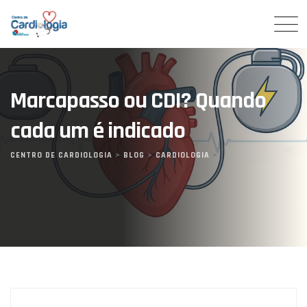
Skip
to
content
Marcapasso ou CDI? Quando
cada um é indicado
CENTRO DE CARDIOLOGIA
>
BLOG
>
CARDIOLOGIA
>