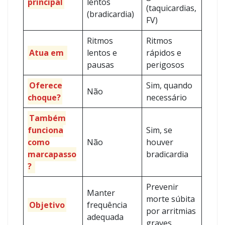
principal
lentos
(taquicardias,
(bradicardia)
FV)
Ritmos
Ritmos
Atua em
lentos e
rápidos e
pausas
perigosos
Oferece
Sim, quando
Não
choque?
necessário
Também
funciona
Sim, se
como
Não
houver
marcapasso
bradicardia
?
Prevenir
Manter
morte súbita
Objetivo
frequência
por arritmias
adequada
graves