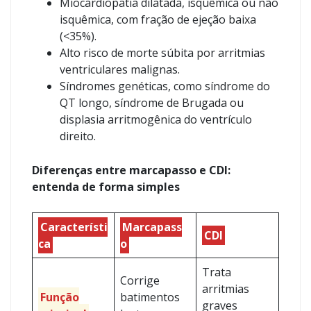
Miocardiopatia dilatada, isquêmica ou não
isquêmica, com fração de ejeção baixa
(<35%).
Alto risco de morte súbita por arritmias
ventriculares malignas.
Síndromes genéticas, como síndrome do
QT longo, síndrome de Brugada ou
displasia arritmogênica do ventrículo
direito.
Diferenças entre marcapasso e CDI:
entenda de forma simples
Característi
Marcapass
CDI
ca
o
Trata
Corrige
arritmias
Função
batimentos
graves