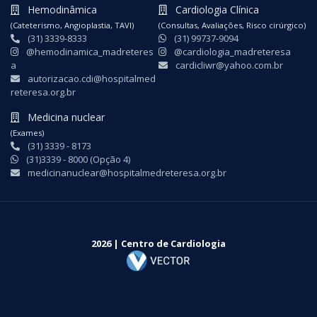
Hemodinâmica
Cardiologia Clínica
(Cateterismo, Angioplastia, TAVI)
(Consultas, Avaliações, Risco cirúrgico)
(31) 3339-8333
(31) 99737-9094
@hemodinamica_madreteres
@cardiologia_madreteresa
a
cardicliwr@yahoo.com.br
autorizacao.cdi@hospitalmed
reteresa.org.br
Medicina nuclear
(Exames)
(31) 3339 - 8173
(31)3339 - 8000 (Opção 4)
medicinanuclear@hospitalmedreteresa.org.br
2026 | Centro de Cardiologia