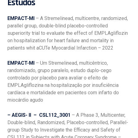
Estudos
EMPACT-MI
– A Stremelinead, multicentre, randomized,
parallel group, double-blind placebo-controlled
superiority trial to evaluate the effect of EMPLAgliflozin
on hospitalization for heart failure and mortality in
patients whit aCUTe Myocardial Infarction – 2022
EMPACT-MI
– Um Stremelinead, multicêntrico,
randomizado, grupo paralelo, estudo duplo-cego
controlado por placebo para avaliar o efeito de
EMPLAgliflozina na hospitalização por insuficiência
cardíaca e mortalidade em pacientes com infarto do
miocárdio agudo
– AEGIS- II – CSL112_3001
– A Phase 3, Multicenter,
Double-blind, Randomized, Placebo-controlled, Parallel-
group Study to Investigate the Efficacy and Safety of
CSL112 in Subjects with Acute Coronary Syndrome –