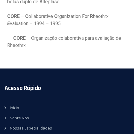
bolus duplo de Alteplase
CORE
–
C
ollaborative
O
rganization For
R
heothrx
E
valuation – 1994 – 1995
CORE
– Organização colaborativa para avaliação de
Rheothrx
Acesso Rápido
Início
Sobre Nós
Nossas Especialidades