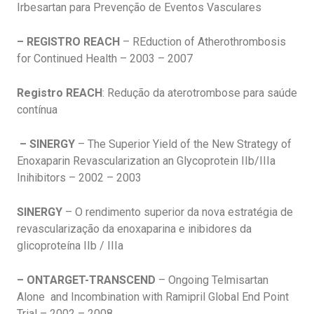
Irbesartan para Prevenção de Eventos Vasculares
– REGISTRO REACH
– REduction of Atherothrombosis
for Continued Health – 2003 – 2007
Registro REACH
: Redução da aterotrombose para saúde
contínua
– SINERGY
– The Superior Yield of the New Strategy of
Enoxaparin Revascularization an Glycoprotein IIb/IIIa
Inihibitors – 2002 – 2003
SINERGY
– O rendimento superior da nova estratégia de
revascularização da enoxaparina e inibidores da
glicoproteína IIb / IIIa
– ONTARGET-TRANSCEND
– Ongoing Telmisartan
Alone and Incombination with Ramipril Global End Point
Trial – 2002 – 2008