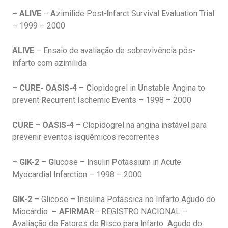
– ALIVE
–
A
zimilide Post-
I
nfarct Survival
E
valuation Trial
– 1999 – 2000
ALIVE
– Ensaio de avaliação de sobrevivência pós-
infarto com azimilida
– CURE- OASIS-4
–
C
lopidogrel in
U
nstable Angina to
prevent
R
ecurrent Ischemic
E
vents – 1998 – 2000
CURE – OASIS-4
– Clopidogrel na angina instável para
prevenir eventos isquêmicos recorrentes
– GIK-2
–
G
lucose –
I
nsulin
P
otassium in Acute
Myocardial Infarction – 1998 – 2000
GIK-2
– Glicose – Insulina Potássica no Infarto Agudo do
Miocárdio
– AFIRMAR
– REGISTRO NACIONAL –
A
valiação de
F
atores de
R
isco para
I
nfarto
A
gudo do