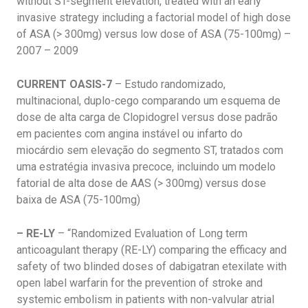
without ST-segment elevation, treated with an early
invasive strategy including a factorial model of high dose
of ASA (> 300mg) versus low dose of ASA (75-100mg) –
2007 – 2009
CURRENT OASIS-7
– Estudo randomizado,
multinacional, duplo-cego comparando um esquema de
dose de alta carga de Clopidogrel versus dose padrão
em pacientes com angina instável ou infarto do
miocárdio sem elevação do segmento ST, tratados com
uma estratégia invasiva precoce, incluindo um modelo
fatorial de alta dose de AAS (> 300mg) versus dose
baixa de ASA (75-100mg)
– RE-LY
– “Randomized Evaluation of Long term
anticoagulant therapy (RE-LY) comparing the efficacy and
safety of two blinded doses of dabigatran etexilate with
open label warfarin for the prevention of stroke and
systemic embolism in patients with non-valvular atrial