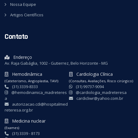
Nossa Equipe
Artigos Científicos
Contato
Endereço
Av. Raja Gabáglia, 1002 - Gutierrez, Belo Horizonte - MG
Hemodinâmica
Cardiologia Clínica
(Cateterismo, Angioplastia, TAVI)
(Consultas, Avaliações, Risco cirúrgico)
(31) 3339-8333
(31) 99737-9094
@hemodinamica_madreteres
@cardiologia_madreteresa
a
cardicliwr@yahoo.com.br
autorizacao.cdi@hospitalmed
reteresa.org.br
Medicina nuclear
(Exames)
(31) 3339 - 8173