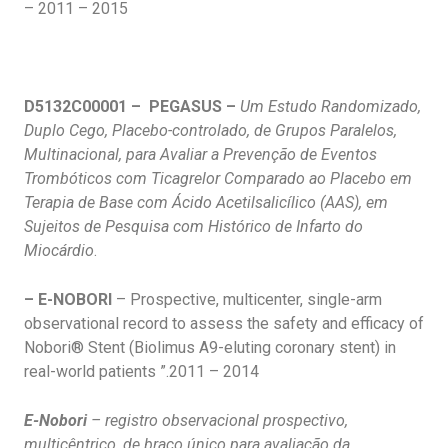
– 2011 – 2015
D5132C00001 – PEGASUS –
Um Estudo Randomizado,
Duplo Cego, Placebo-controlado, de Grupos Paralelos,
Multinacional, para Avaliar a Prevenção de Eventos
Trombóticos com Ticagrelor Comparado ao Placebo em
Terapia de Base com Ácido Acetilsalicílico (AAS), em
Sujeitos de Pesquisa com Histórico de Infarto do
Miocárdio
.
– E-NOBORI
– Prospective, multicenter, single-arm
observational record to assess the safety and efficacy of
Nobori® Stent (Biolimus A9-eluting coronary stent) in
real-world patients ”.2011 – 2014
E-Nobori
– registro observacional prospectivo,
multicêntrico, de braço único para avaliação da