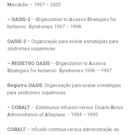
M
iocárdio – 1997 – 2002
– OASIS-2
–
O
rganization to
A
ssess
S
trategies for
I
schemic
S
yndromes 1997 – 1998
OASIS-2
– Organização para avaliar estratégias para
síndromes isquêmicas
– REGISTRO OASIS
–
O
rganization to
A
ssess
S
trategies for
I
schemic
S
yndromes 1996 – 1997
Registro OASIS
: Organização para avaliar estratégias
para síndromes isquêmicas
– COBALT
–
C
ontinuous Infusion versus Double
B
olus
A
dministration of
A
lteplase – 1994 – 1995
COBALT
– Infusão contínua versus administração de