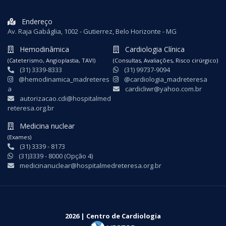
Endereço
Av. Raja Gabáglia, 1002 - Gutierrez, Belo Horizonte - MG
Hemodinâmica
Cardiologia Clínica
(Cateterismo, Angioplastia, TAVI)
(Consultas, Avaliações, Risco cirúrgico)
(31) 3339-8333
(31) 99737-9094
@hemodinamica_madreteres
@cardiologia_madreteresa
a
cardicliwr@yahoo.com.br
autorizacao.cdi@hospitalmed
reteresa.org.br
Medicina nuclear
(Exames)
(31) 3339 - 8173
(31)3339 - 8000 (Opção 4)
medicinanuclear@hospitalmedreteresa.org.br
2026 | Centro de Cardiologia