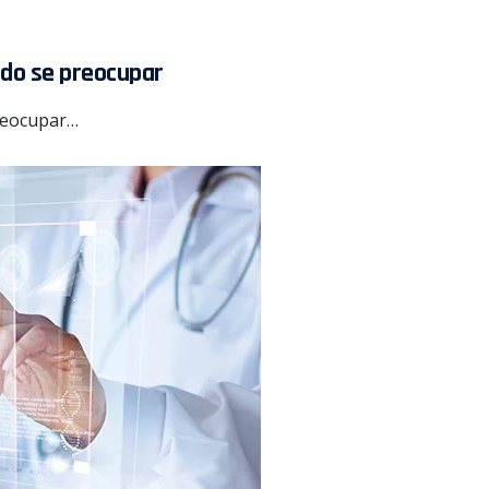
a
ndo se preocupar
reocupar…