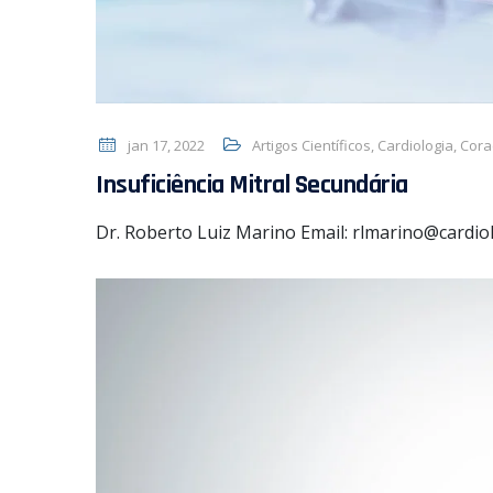
jan 17, 2022
Artigos Científicos
,
Cardiologia
,
Cora
Insuficiência Mitral Secundária
Dr. Roberto Luiz Marino Email: rlmarino@cardiol.