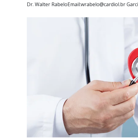
Dr. Walter RabeloEmail:wrabelo@cardiol.br Garcia