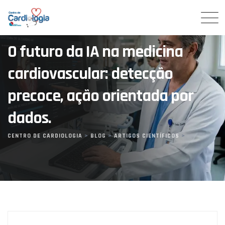
Skip
to
content
O futuro da IA ​​na medicina
cardiovascular: detecção
precoce, ação orientada por
dados.
CENTRO DE CARDIOLOGIA
>
BLOG
>
ARTIGOS CIENTÍFICOS
>