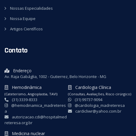
Nossas Especialidades
Nossa Equipe
Artigos Científicos
Contato
Endereço
Av. Raja Gabáglia, 1002 - Gutierrez, Belo Horizonte - MG
Hemodinâmica
Cardiologia Clínica
(Cateterismo, Angioplastia, TAVI)
(Consultas, Avaliações, Risco cirúrgico)
(31) 3339-8333
(31) 99737-9094
@hemodinamica_madreteres
@cardiologia_madreteresa
a
cardicliwr@yahoo.com.br
autorizacao.cdi@hospitalmed
reteresa.org.br
Medicina nuclear