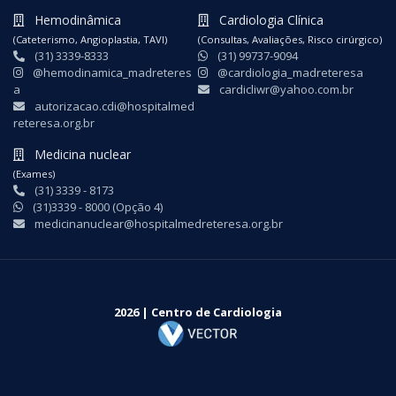
Hemodinâmica
Cardiologia Clínica
(Cateterismo, Angioplastia, TAVI)
(Consultas, Avaliações, Risco cirúrgico)
(31) 3339-8333
(31) 99737-9094
@hemodinamica_madreteres
@cardiologia_madreteresa
a
cardicliwr@yahoo.com.br
autorizacao.cdi@hospitalmed
reteresa.org.br
Medicina nuclear
(Exames)
(31) 3339 - 8173
(31)3339 - 8000 (Opção 4)
medicinanuclear@hospitalmedreteresa.org.br
2026 | Centro de Cardiologia