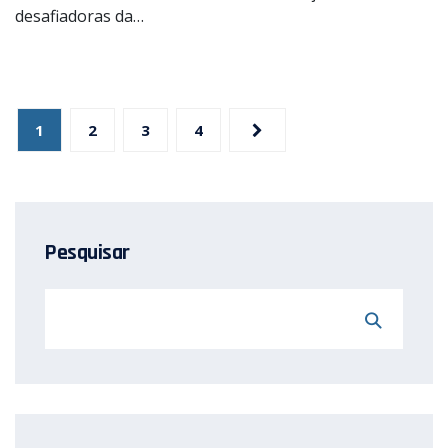
desafiadoras da…
Paginação
de
1
2
3
4
posts
Pesquisar