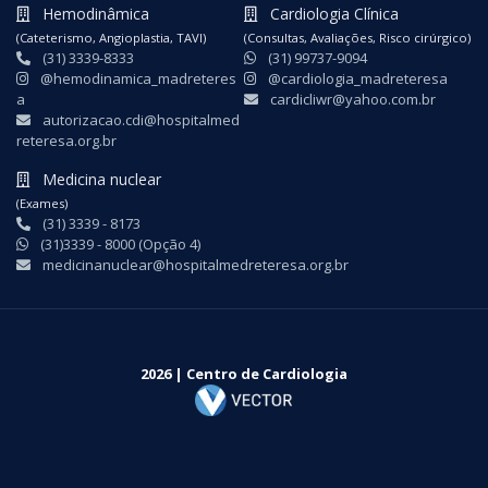
Hemodinâmica
Cardiologia Clínica
(Cateterismo, Angioplastia, TAVI)
(Consultas, Avaliações, Risco cirúrgico)
(31) 3339-8333
(31) 99737-9094
@hemodinamica_madreteres
@cardiologia_madreteresa
a
cardicliwr@yahoo.com.br
autorizacao.cdi@hospitalmed
reteresa.org.br
Medicina nuclear
(Exames)
(31) 3339 - 8173
(31)3339 - 8000 (Opção 4)
medicinanuclear@hospitalmedreteresa.org.br
2026 | Centro de Cardiologia