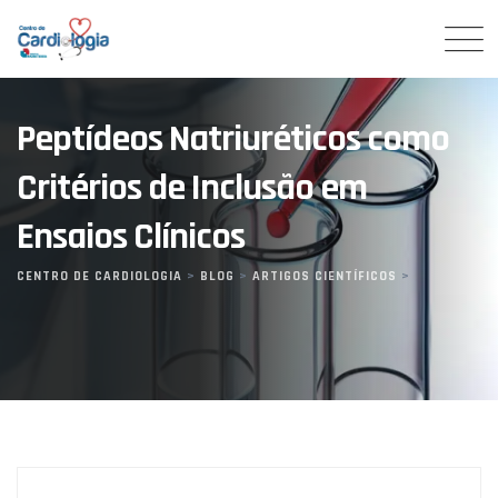
Skip
to
content
Peptídeos Natriuréticos como
Critérios de Inclusão em
Ensaios Clínicos
CENTRO DE CARDIOLOGIA
>
BLOG
>
ARTIGOS CIENTÍFICOS
>