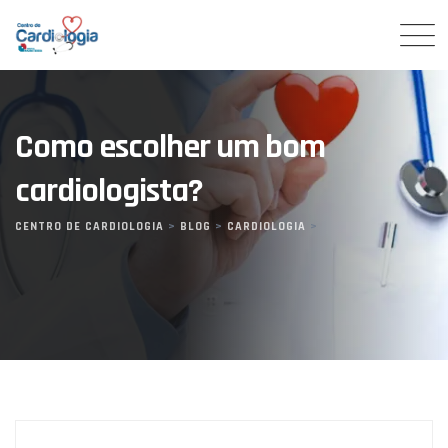
Skip
to
content
Como escolher um bom
cardiologista?
CENTRO DE CARDIOLOGIA
>
BLOG
>
CARDIOLOGIA
>