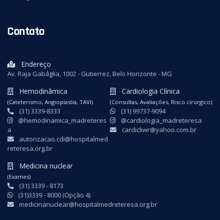
Contato
Endereço
Av. Raja Gabáglia, 1002 - Gutierrez, Belo Horizonte - MG
Hemodinâmica
Cardiologia Clínica
(Cateterismo, Angioplastia, TAVI)
(Consultas, Avaliações, Risco cirúrgico)
(31) 3339-8333
(31) 99737-9094
@hemodinamica_madreteres
@cardiologia_madreteresa
a
cardicliwr@yahoo.com.br
autorizacao.cdi@hospitalmed
reteresa.org.br
Medicina nuclear
(Exames)
(31) 3339 - 8173
(31)3339 - 8000 (Opção 4)
medicinanuclear@hospitalmedreteresa.org.br