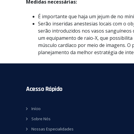
Medidas necessárias:
É importante que haja um jejum de no míni
Serão inseridas anestesias locais com o ob
serão introduzidos nos vasos sanguíneos d
um equipamento de raio-X, que possibilita a
músculo cardíaco por meio de imagens. O 
planejamento da melhor estratégia de inte
Acesso Rápido
Início
Sobre Nós
Nossas Especialidades