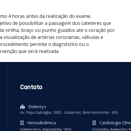
mo 4 horas antes da realização do exame.
jetivo de possibilitar a passagem dos cateteres que
a virilha, braço ou punho guiados até o coração por
 visualização de artérias coronárias, válvulas e
procedimento permite o diagnóstico ou o
rvenção que será realizada.
Contato
Endereço
Av. Raja Gabáglia, 1002 - Gutierrez, Belo Horizonte - MG
Hemodinâmica
Cardiologia Clíni
(Cateterismo, Angioplastia, TAVI)
(Consultas, Avaliações, R