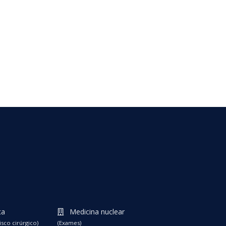
ca
Medicina nuclear
isco cirúrgico)
(Exames)