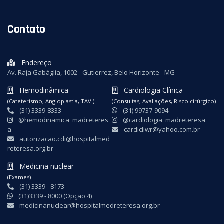
Contato
Endereço
Av. Raja Gabáglia, 1002 - Gutierrez, Belo Horizonte - MG
Hemodinâmica
Cardiologia Clínica
(Cateterismo, Angioplastia, TAVI)
(Consultas, Avaliações, Risco cirúrgico)
(31) 3339-8333
(31) 99737-9094
@hemodinamica_madreteres
@cardiologia_madreteresa
a
cardicliwr@yahoo.com.br
autorizacao.cdi@hospitalmed
reteresa.org.br
Medicina nuclear
(Exames)
(31) 3339 - 8173
(31)3339 - 8000 (Opção 4)
medicinanuclear@hospitalmedreteresa.org.br