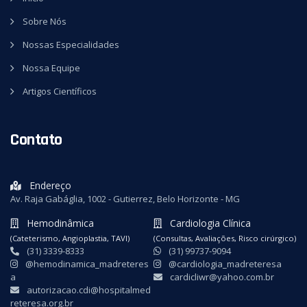
Sobre Nós
Nossas Especialidades
Nossa Equipe
Artigos Científicos
Contato
Endereço
Av. Raja Gabáglia, 1002 - Gutierrez, Belo Horizonte - MG
Hemodinâmica
Cardiologia Clínica
(Cateterismo, Angioplastia, TAVI)
(Consultas, Avaliações, Risco cirúrgico)
(31) 3339-8333
(31) 99737-9094
@hemodinamica_madreteres
@cardiologia_madreteresa
a
cardicliwr@yahoo.com.br
autorizacao.cdi@hospitalmed
reteresa.org.br