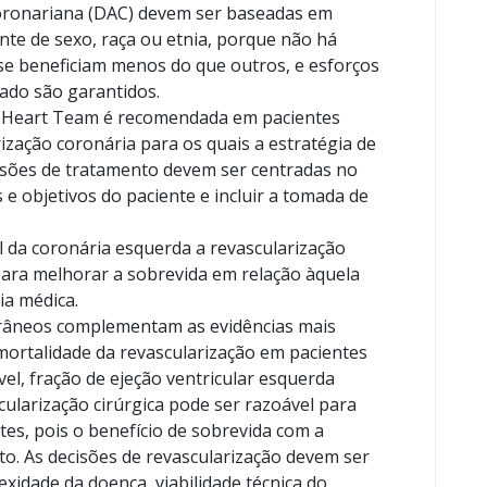
coronariana (DAC) devem ser baseadas em
nte de sexo, raça ou etnia, porque não há
 se beneficiam menos do que outros, e esforços
dado são garantidos.
o Heart Team é recomendada em pacientes
zação coronária para os quais a estratégia de
cisões de tratamento devem ser centradas no
 e objetivos do paciente e incluir a tomada de
l da coronária esquerda a revascularização
para melhorar a sobrevida em relação àquela
ia médica.
râneos complementam as evidências mais
mortalidade da revascularização em pacientes
el, fração de ejeção ventricular esquerda
cularização cirúrgica pode ser razoável para
es, pois o benefício de sobrevida com a
to. As decisões de revascularização devem ser
xidade da doença, viabilidade técnica do