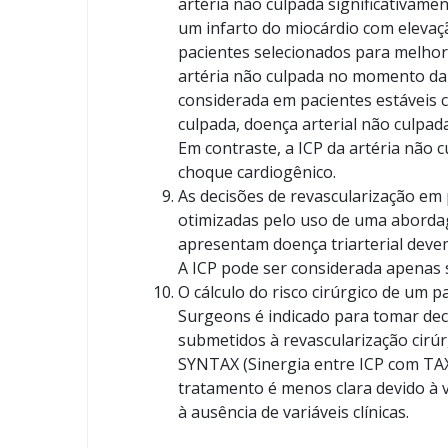
artéria não culpada significativam
um infarto do miocárdio com elev
pacientes selecionados para melhor
artéria não culpada no momento da 
considerada em pacientes estáveis 
culpada, doença arterial não culpad
Em contraste, a ICP da artéria não 
choque cardiogênico.
As decisões de revascularização em 
otimizadas pelo uso de uma aborda
apresentam doença triarterial devem
A ICP pode ser considerada apenas s
O cálculo do risco cirúrgico de um p
Surgeons é indicado para tomar dec
submetidos à revascularização cirúrg
SYNTAX (Sinergia entre ICP com TAX
tratamento é menos clara devido à v
à ausência de variáveis clínicas.