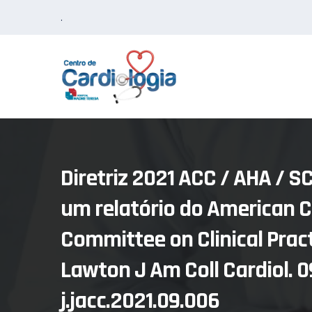
Skip
.
to
content
Diretriz 2021 ACC / AHA / S
um relatório do American C
Committee on Clinical Prac
Lawton J Am Coll Cardiol. 0
j.jacc.2021.09.006