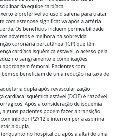
ciplinar da equipe cardíaca.
xerto é preferível ao uso d safena para tratar
 com estenose significativa após a artéria
uerda. Os benefícios incluem permeabilidade
acos adversos e melhora na sobrevida.
nção coronária percutânea (ICP) que têm
nça cardíaca isquêmica estável, o acesso pela
reduzir o sangramento e complicações
 abordagem femoral. Pacientes com
bém se beneficiam de uma redução na taxa de
laquetária dupla após revascularização
 cardíaca isquêmica estável (DCIE) é razoável
morrágicos. Após a consideração de isquemia
, alguns pacientes podem fazer a transição
om inibidor P2Y12 e interromper a aspirina
etária dupla.
(enquanto no hospital ou após a alta) de uma