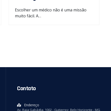
Escolher um médico não é uma missão
muito fácil. A…
Contato
Endereço
Av. Raja Gabáglia, 1002 - Gutierrez, Belo Horizonte - MG