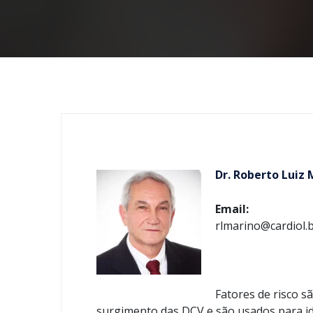
Dr. Roberto Luiz 
Email:
rlmarino@cardiol.
Fatores de risco s
surgimento das DCV e são usados para ide