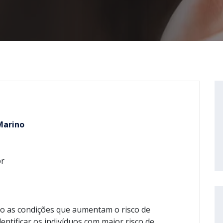
Marino
br
ão as condições que aumentam o risco de
ntificar os indivíduos com maior risco de