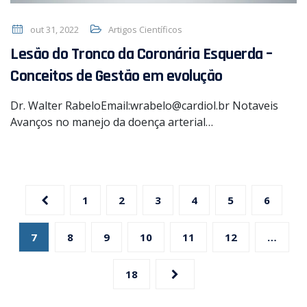
out 31, 2022
Artigos Científicos
Lesão do Tronco da Coronária Esquerda –
Conceitos de Gestão em evolução
Dr. Walter RabeloEmail:wrabelo@cardiol.br Notaveis
Avanços ​​no manejo da doença arterial…
Paginação
de
1
2
3
4
5
6
posts
7
8
9
10
11
12
…
18