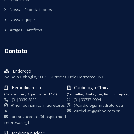
Nossas Especialidades
Nossa Equipe
Artigos Científicos
Contato
Endereço
Av. Raja Gabáglia, 1002 - Gutierrez, Belo Horizonte - MG
Hemodinâmica
Cardiologia Clínica
(Cateterismo, Angioplastia, TAVI)
(Consultas, Avaliações, Risco cirúrgico)
(31) 3339-8333
(31) 99737-9094
@hemodinamica_madreteres
@cardiologia_madreteresa
a
cardicliwr@yahoo.com.br
autorizacao.cdi@hospitalmed
reteresa.org.br
Medicina nuclear