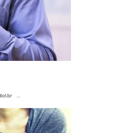
diol.br …