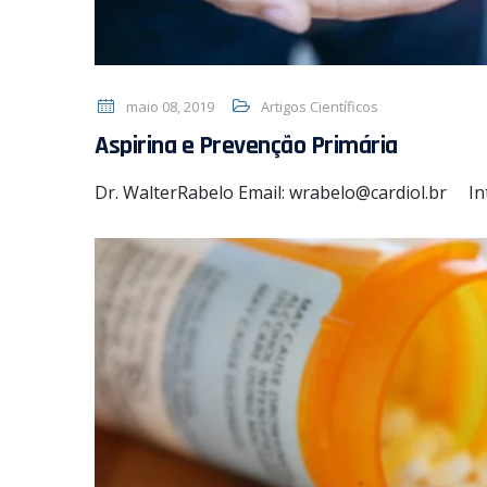
maio 08, 2019
Artigos Científicos
Aspirina e Prevenção Primária
Dr. WalterRabelo Email: wrabelo@cardiol.br In