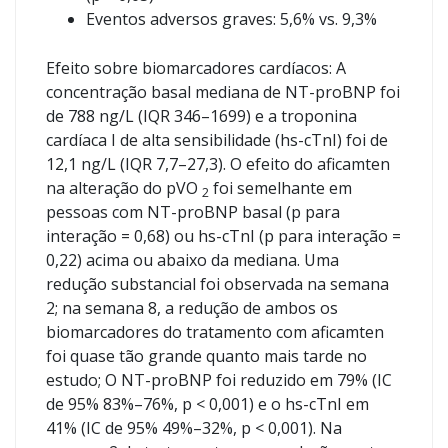
Eventos adversos graves: 5,6% vs. 9,3%
Efeito sobre biomarcadores cardíacos: A
concentração basal mediana de NT-proBNP foi
de 788 ng/L (IQR 346–1699) e a troponina
cardíaca I de alta sensibilidade (hs-cTnI) foi de
12,1 ng/L (IQR 7,7–27,3). O efeito do aficamten
na alteração do pVO
foi semelhante em
2
pessoas com NT-proBNP basal (p para
interação = 0,68) ou hs-cTnI (p para interação =
0,22) acima ou abaixo da mediana. Uma
redução substancial foi observada na semana
2; na semana 8, a redução de ambos os
biomarcadores do tratamento com aficamten
foi quase tão grande quanto mais tarde no
estudo; O NT-proBNP foi reduzido em 79% (IC
de 95% 83%–76%, p < 0,001) e o hs-cTnI em
41% (IC de 95% 49%–32%, p < 0,001). Na