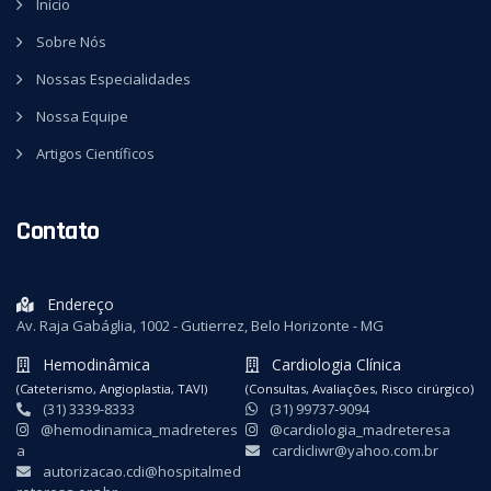
Início
Sobre Nós
Nossas Especialidades
Nossa Equipe
Artigos Científicos
Contato
Endereço
Av. Raja Gabáglia, 1002 - Gutierrez, Belo Horizonte - MG
Hemodinâmica
Cardiologia Clínica
(Cateterismo, Angioplastia, TAVI)
(Consultas, Avaliações, Risco cirúrgico)
(31) 3339-8333
(31) 99737-9094
@hemodinamica_madreteres
@cardiologia_madreteresa
a
cardicliwr@yahoo.com.br
autorizacao.cdi@hospitalmed