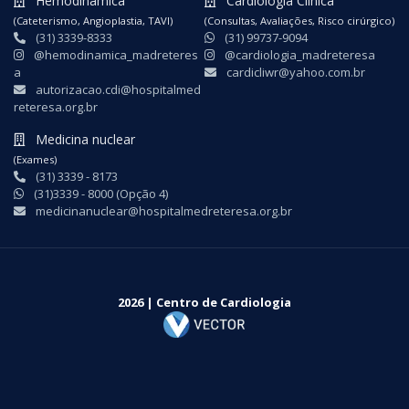
Hemodinâmica
Cardiologia Clínica
(Cateterismo, Angioplastia, TAVI)
(Consultas, Avaliações, Risco cirúrgico)
(31) 3339-8333
(31) 99737-9094
@hemodinamica_madreteres
@cardiologia_madreteresa
a
cardicliwr@yahoo.com.br
autorizacao.cdi@hospitalmed
reteresa.org.br
Medicina nuclear
(Exames)
(31) 3339 - 8173
(31)3339 - 8000 (Opção 4)
medicinanuclear@hospitalmedreteresa.org.br
2026 | Centro de Cardiologia