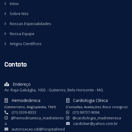
Início
Sobre Nós
Nossas Especialidades
Nossa Equipe
Artigos Científicos
Contato
Endereço
Av. Raja Gabáglia, 1002 - Gutierrez, Belo Horizonte - MG
Hemodinâmica
Cardiologia Clínica
(Cateterismo, Angioplastia, TAVI)
(Consultas, Avaliações, Risco cirúrgico)
(31) 3339-8333
(31) 99737-9094
@hemodinamica_madreteres
@cardiologia_madreteresa
a
cardicliwr@yahoo.com.br
autorizacao.cdi@hospitalmed