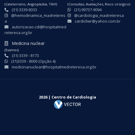
(Cateterismo, Angioplastia, TAVI)
(Consultas, Avaliações, Risco cirúrgico)
(31) 3339-8333
(31) 99737-9094
@hemodinamica_madreteres
@cardiologia_madreteresa
a
cardicliwr@yahoo.com.br
autorizacao.cdi@hospitalmed
reteresa.org.br
Medicina nuclear
(Exames)
(31) 3339 - 8173
(31)3339 - 8000 (Opção 4)
medicinanuclear@hospitalmedreteresa.org.br
2026 | Centro de Cardiologia