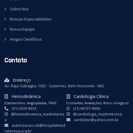
Sobre Nós
Nossas Especialidades
Nossa Equipe
Artigos Científicos
Contato
Endereço
Av. Raja Gabáglia, 1002 - Gutierrez, Belo Horizonte - MG
Hemodinâmica
Cardiologia Clínica
(Cateterismo, Angioplastia, TAVI)
(Consultas, Avaliações, Risco cirúrgico)
(31) 3339-8333
(31) 99737-9094
@hemodinamica_madreteres
@cardiologia_madreteresa
a
cardicliwr@yahoo.com.br
autorizacao.cdi@hospitalmed
reteresa.org.br