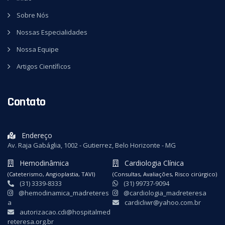
Sobre Nós
Nossas Especialidades
Nossa Equipe
Artigos Científicos
Contato
Endereço
Av. Raja Gabáglia, 1002 - Gutierrez, Belo Horizonte - MG
Hemodinâmica
Cardiologia Clínica
(Cateterismo, Angioplastia, TAVI)
(Consultas, Avaliações, Risco cirúrgico)
(31) 3339-8333
(31) 99737-9094
@hemodinamica_madreteres
@cardiologia_madreteresa
a
cardicliwr@yahoo.com.br
autorizacao.cdi@hospitalmed
reteresa.org.br